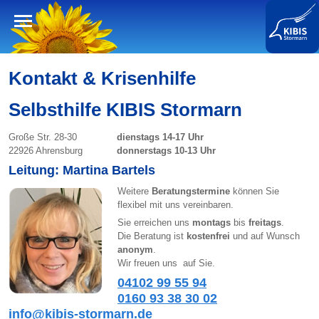
SELBSTHILFE?
Kontakt & Krisenhilfe
Selbsthilfe KIBIS Stormarn
NETZWERKE & IDEEN
Große Str. 28-30
dienstags 14-17 Uhr
22926 Ahrensburg
​
donnerstags 10-13 Uhr
KONTAKT & KRISENHILFE
Leitung: Martina Bartels
Weitere
Beratungstermine
können Sie
KRISENHILFE
flexibel mit uns vereinbaren.
KLINIKEN IN DER REGION
Sie erreichen uns
montags
bis
freitags
.
Die Beratung ist
kostenfrei
und auf Wunsch
anonym
.
VERANSTALTUNGEN & WORKSHOPS
Wir freuen uns auf Sie.
04102 99 55 94
PODCASTS
0160 93 38 30 02
info@kibis-stormarn.de