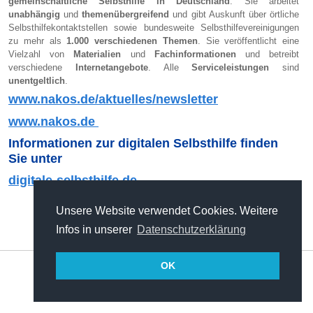
gemeinschaftliche Selbsthilfe in Deutschland
. Sie arbeitet
VERANSTALTUNGEN & WORKSHOPS
unabhängig
und
themenübergreifend
und gibt Auskunft über örtliche
Selbsthilfekontaktstellen sowie bundesweite Selbsthilfevereinigungen
zu mehr als
1.000 verschiedenen Themen
. Sie veröffentlicht eine
PODCASTS
Vielzahl von
Materialien
und
Fachinformationen
und betreibt
verschiedene
Internetangebote
. Alle
Serviceleistungen
sind
unentgeltlich
.
www.nakos.de/aktuelles/newsletter
www.nakos.de
Informationen zur digitalen Selbsthilfe finden
Sie unter
digitale-selbsthilfe.de
Unsere Website verwendet Cookies. Weitere
Infos in unserer
Datenschutzerklärung
Login
Impressum
Datenschutz
OK