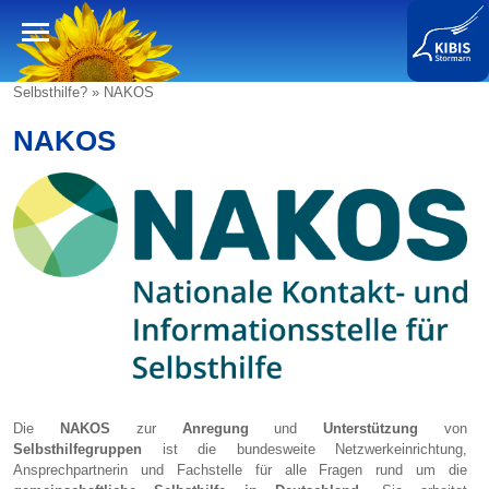
Selbsthilfe? » NAKOS
SELBSTHILFE?
NAKOS
JUNGE SELBSTHILFE
FINANZIELLE FÖRDERUNG 2026
NAKOS
DEUTSCHE ARBEITSGEMEINSCHAFT
SELBSTHILFE E. V.
NETZWERKE & IDEEN
Die
NAKOS
zur
Anregung
und
Unterstützung
von
KONTAKT & KRISENHILFE
Selbsthilfegruppen
ist die bundesweite Netzwerkeinrichtung,
Ansprechpartnerin und Fachstelle für alle Fragen rund um die